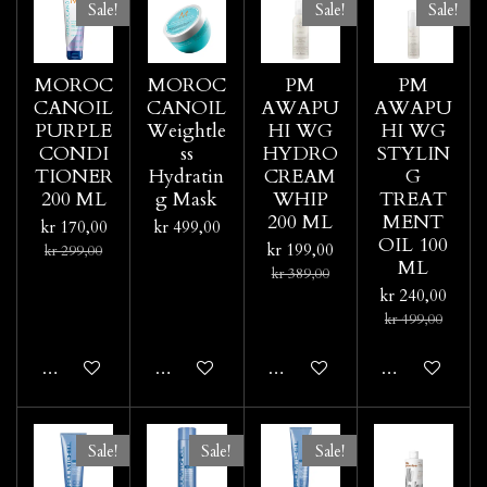
Sale!
Sale!
Sale!
MOROC
MOROC
PM
PM
CANOIL
CANOIL
AWAPU
AWAPU
PURPLE
Weightle
HI WG
HI WG
CONDI
ss
HYDRO
STYLIN
TIONER
Hydratin
CREAM
G
200 ML
g Mask
WHIP
TREAT
200 ML
MENT
kr 170,00
kr 499,00
OIL 100
kr 199,00
kr 299,00
ML
kr 389,00
kr 240,00
kr 499,00
Legg til handlevogn
Legg til handlevogn
Legg til handlevogn
Legg til hand
Sale!
Sale!
Sale!