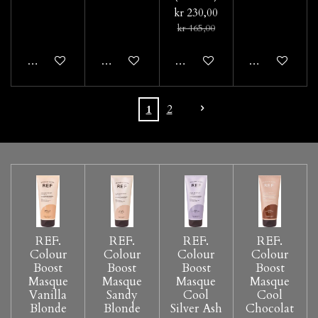
kr 230,00
kr 465,00
Legg til handlevogn
Legg til handlevogn
Legg til handlevogn
Legg til hand
1
2
REF.
REF.
REF.
REF.
Colour
Colour
Colour
Colour
Boost
Boost
Boost
Boost
Masque
Masque
Masque
Masque
Vanilla
Sandy
Cool
Cool
Blonde
Blonde
Silver Ash
Chocolat