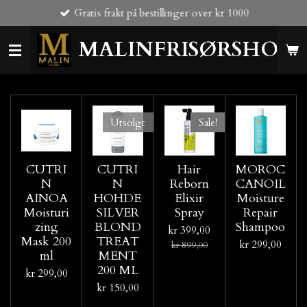
Gratis frakt på bestillinger over kr 1000
Gå
til
MALINFRISØRSHOP
hovedinnhold
Utsolgt
Sale!
CUTRI
CUTRI
Hair
MOROC
N
N
Reborn
CANOIL
AINOA
HOHDE
Elixir
Moisture
Moisturi
SILVER
Spray
Repair
zing
BLOND
Shampoo
kr 399,00
Mask 200
TREAT
kr 299,00
kr 899,00
ml
MENT
200 ML
kr 299,00
kr 150,00