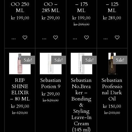
OO 250
OO –
– 175
– 125
ML
285 ML
ML
ML
kr 199,00
kr 299,00
kr 199,00
kr 289,00
kr 299,00
Legg til handlevogn
Legg til handlevogn
Gi meg beskjed når tilgjengeli
Legg til hand
Sale!
Sale!
Sale!
Sale!
REF
Sebastian
Sebastian
Sebastian
SHINE
Potion 9
No.Brea
Professio
ELIXIR
ker –
nal Dark
kr 299,00
– 80 ML
Bonding
Oil
kr 529,00
&
kr 299,00
kr 150,00
Styling
kr 429,00
kr 249,00
Leave-In
Cream
(145 ml)