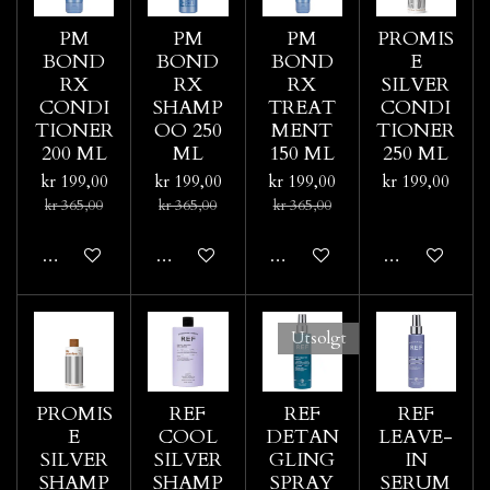
PM
PM
PM
PROMIS
BOND
BOND
BOND
E
RX
RX
RX
SILVER
CONDI
SHAMP
TREAT
CONDI
TIONER
OO 250
MENT
TIONER
200 ML
ML
150 ML
250 ML
kr 199,00
kr 199,00
kr 199,00
kr 199,00
kr 365,00
kr 365,00
kr 365,00
Legg til handlevogn
Legg til handlevogn
Legg til handlevogn
Legg til hand
Utsolgt
PROMIS
REF
REF
REF
E
COOL
DETAN
LEAVE-
SILVER
SILVER
GLING
IN
SHAMP
SHAMP
SPRAY
SERUM