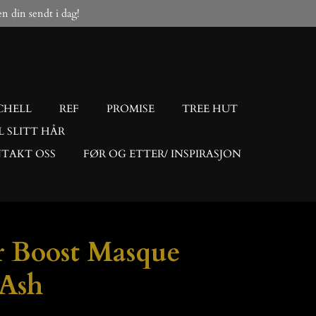
gen din sendt i dag!
CHELL
REF
PROMISE
TREE HUT
L SLITT HÅR
TAKT OSS
FØR OG ETTER/ INSPIRASJON
r Boost Masque
 Ash