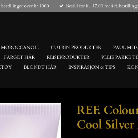
å bestillinger over kr 1000
Bestill før kl. 17.00 for å få bestillin
MOROCCANOIL
CUTRIN PRODUKTER
PAUL MIT
FARGET HÅR
REISEPRODUKTER
PLEIE PAKKE TI
KTØY
BLONDT HÅR
INSPIRASJON & TIPS
KON
REF. Colou
Cool Silver