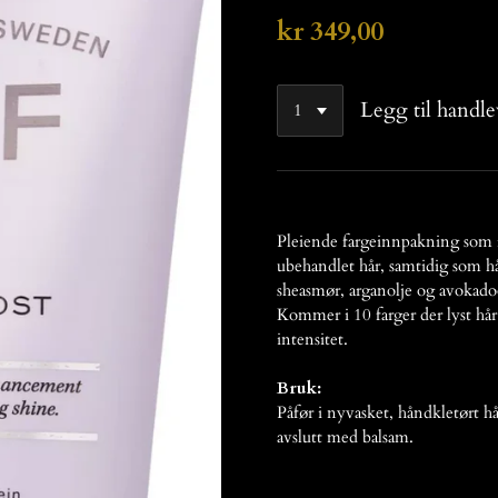
kr 349,00
Legg til handl
Pleiende fargeinnpakning som ras
ubehandlet hår, samtidig som hå
sheasmør, arganolje og avokadoo
Kommer i 10 farger der lyst hår 
intensitet.
Bruk:
Påfør i nyvasket, håndkletørt hå
avslutt med balsam.