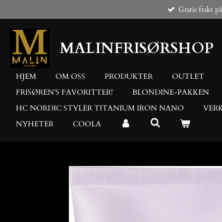
Gratis frakt p
Gå
til
hovedinnhold
MALINFRISØRSHOP
HJEM
OM OSS
PRODUKTER
OUTLET
FRISØREN’S FAVORITTER!
BLONDINE-PAKKEN
HC NORDIC STYLER TITANIUM IRON NANO
VER
NYHETER
COOLA