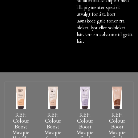
Sulfatfri lilla-shampoo med
lilla pigmenter spesielt
utvalgt for å ta bort
uønskede gule toner fra
bleket, lyst eller solbleket
hår. Gir en sølvtone til grått
hår.
REF.
REF.
REF.
REF.
Colour
Colour
Colour
Colour
Boost
Boost
Boost
Boost
Masque
Masque
Masque
Masque