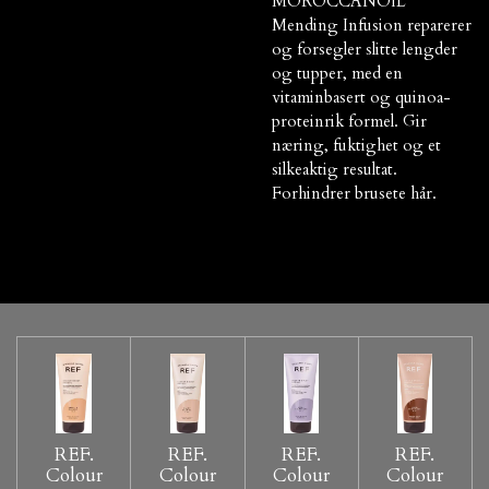
MOROCCANOIL
Mending Infusion reparerer
og forsegler slitte lengder
og tupper, med en
vitaminbasert og quinoa-
proteinrik formel. Gir
næring, fuktighet og et
silkeaktig resultat.
Forhindrer brusete hår.
REF.
REF.
REF.
REF.
Colour
Colour
Colour
Colour