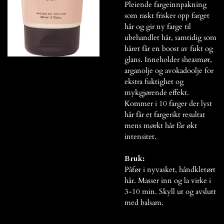
Pleiende fargeinnpakning
som raskt frisker opp farget
hår og gir ny farge til
ubehandlet hår, samtidig som
håret får en boost av fukt og
glans. Inneholder sheasmør,
arganolje og avokadoolje for
ekstra fuktighet og
mykgjørende effekt.
Kommer i 10 farger der lyst
hår får et fargerikt resultat
mens mørkt hår får økt
intensitet.
Bruk:
Påfør i nyvasket, håndkletørt
hår. Masser inn og la virke i
3-10 min. Skyll ut og avslutt
med balsam.