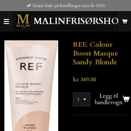
Gratis frakt på bestillinger over kr 1000
Gå
til
MALINFRISØRSHOP
hovedinnhold
REF. Colour
Boost Masque
Sandy Blonde
kr 349,00
Legg til
handlevogn