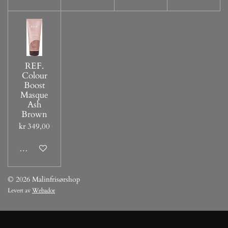
REF.
Colour
Boost
Masque
Ash
Brown
kr 349,00
Legg til handlevogn
© 2026 Malinfrisørshop
Levert av
Webador