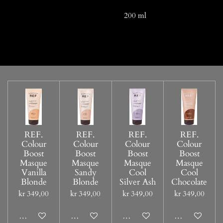
200 ml
REF.
REF.
REF.
REF.
Colour
Colour
Colour
Colour
Boost
Boost
Boost
Boost
Masque
Masque
Masque
Masque
Vanilla
Sandy
Cool
Cool
Blonde
Blonde
Silver Ash
Chocolate
kr 349,00
kr 349,00
kr 349,00
kr 349,00
Legg til handlevogn
Legg til handlevogn
Legg til handlevogn
Legg til handl