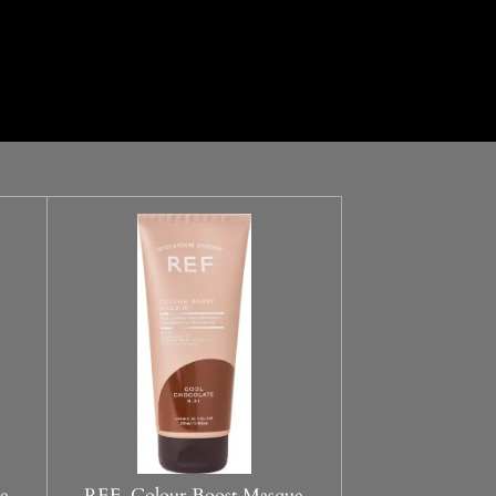
e
REF. Colour Boost Masque