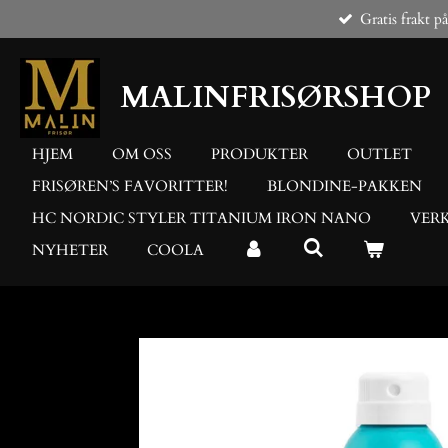
Gratis frakt p
Gå
til
hovedinnhold
MALINFRISØRSHOP
HJEM
OM OSS
PRODUKTER
OUTLET
FRISØREN’S FAVORITTER!
BLONDINE-PAKKEN
HC NORDIC STYLER TITANIUM IRON NANO
VER
NYHETER
COOLA