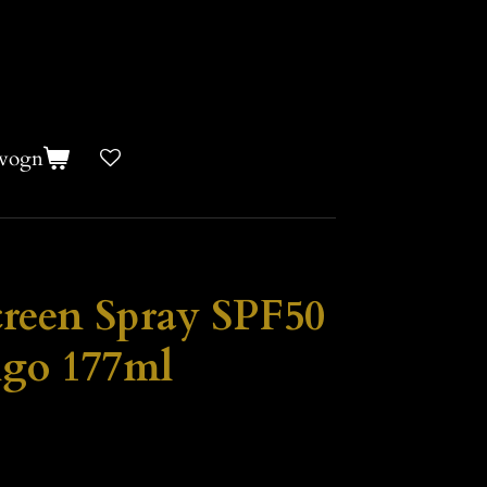
evogn
creen Spray SPF50
go 177ml