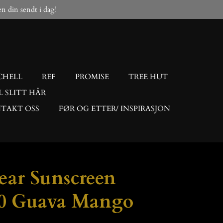
gen din sendt i dag!
CHELL
REF
PROMISE
TREE HUT
L SLITT HÅR
TAKT OSS
FØR OG ETTER/ INSPIRASJON
ar Sunscreen
50 Guava Mango