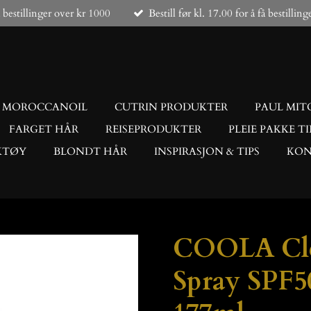
å bestillinger over kr 1000
Bestill før kl. 17.00 for å få bestillin
MOROCCANOIL
CUTRIN PRODUKTER
PAUL MIT
FARGET HÅR
REISEPRODUKTER
PLEIE PAKKE TI
KTØY
BLONDT HÅR
INSPIRASJON & TIPS
KON
COOLA Cle
Spray SPF