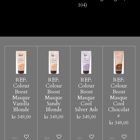
104)
REF.
REF.
REF.
REF.
Colour
Colour
Colour
Colour
Boost
Boost
Boost
Boost
Masque
Masque
Masque
Masque
Vanilla
Sandy
Cool
Cool
Blonde
Blonde
Silver Ash
Chocolat
e
kr 349,00
kr 349,00
kr 349,00
kr 349,00
Legg til handlevogn
Legg til handlevogn
Legg til handlevogn
Legg til hand