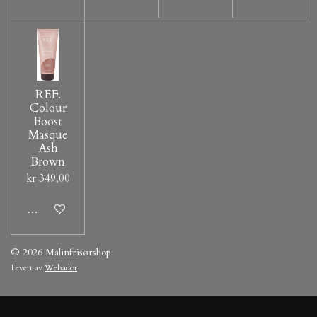
REF.
Colour
Boost
Masque
Ash
Brown
kr 349,00
Legg til handlevogn
© 2026 Malinfrisørshop
Levert av
Webador