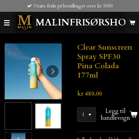
Gratis frakt på bestillinger over kr 1000
Gå
til
MALINFRISØRSHOP
hovedinnhold
Clear Sunscreen
Spray SPF30
Pina Colada
177ml
kr 480,00
Legg til
handlevogn