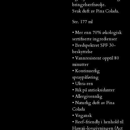
bringebærfrøolje.
Svak duft av Pina Colada.
Str. 177 ml
• Mer enn 70% økologisk
sertifiserte ingredienser
• Bredspektret SPF 30-
beskyttelse
• Vannresistent opptil 80
minutter
• Kontinuerlig
spraypåføring
• Ultra-ren
• Rik på antioksidanter
• Allergivennlig
• Naturlig duft av Pina
Colada
• Vegansk
• Reef-friendly i henhold til
Hawaii-lovgivningen (Act