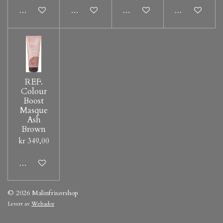
Legg til handlevogn
Legg til handlevogn
Legg til handlevogn
Legg til hand
REF.
Colour
Boost
Masque
Ash
Brown
kr 349,00
Legg til handlevogn
© 2026 Malinfrisørshop
Levert av
Webador