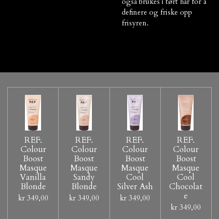
også brukes i tørt hår for å
definere og friske opp
frisyren.
REF.
REF.
REF.
REF.
Colour
Colour
Colour
Colour
Boost
Boost
Boost
Boost
Masque
Masque
Masque
Masque
Vanilla
Sandy
Cool
Cool
Blonde
Blonde
Silver Ash
Chocolat
e
kr 349,00
kr 349,00
kr 349,00
kr 349,00