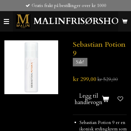
Gratis frakt på bestillinger over kr 1000
Gå
til
MALINFRISØRSHOP
hovedinnhold
Sebastian Potion
9
Sale!
kr 299,00
kr 529,00
Legg til
handlevogn
Sebastian Potion 9 er en
ikonisk stylingkrem som