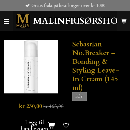
Gratis frakt på bestillinger over kr 1000
Gå
til
MALINFRISØRSHOP
hovedinnhold
Sebastian
No.Breaker –
Bonding &
Styling Leave-
In Cream (145
ml)
Sale!
kr 230,00
kr 465,00
Legg til
handlevogn