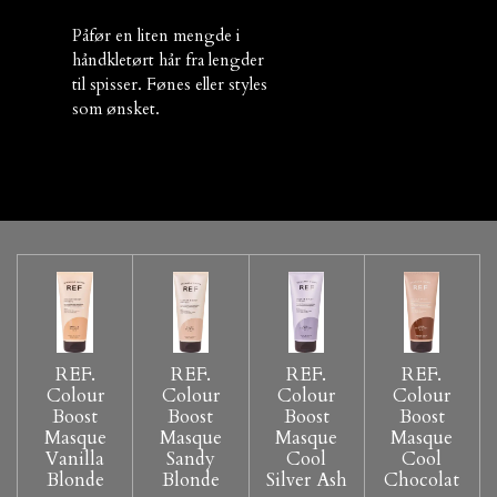
Påfør en liten mengde i
håndkletørt hår fra lengder
til spisser. Fønes eller styles
som ønsket.
REF.
REF.
REF.
REF.
Colour
Colour
Colour
Colour
Boost
Boost
Boost
Boost
Masque
Masque
Masque
Masque
Vanilla
Sandy
Cool
Cool
Blonde
Blonde
Silver Ash
Chocolat