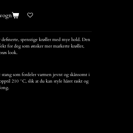
evogn
r definerte, spenstige krøller med mye hold. Den
ekt for deg som ønsker mer markerte krøller,
orøs look.
t stang som fordeler varmen jevnt og skånsomt i
opptil 210 °C, slik at du kan style håret raskt og
long.