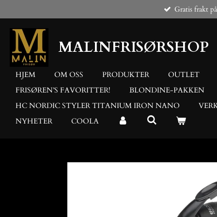
Gratis frakt p
Gå
til
hovedinnhold
MALINFRISØRSHOP
HJEM
OM OSS
PRODUKTER
OUTLET
FRISØREN’S FAVORITTER!
BLONDINE-PAKKEN
HC NORDIC STYLER TITANIUM IRON NANO
VER
NYHETER
COOLA