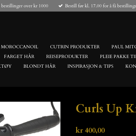
å bestillinger over kr 1000
Bestill før kl. 17.00 for å få bestillin
MOROCCANOIL
CUTRIN PRODUKTER
PAUL MIT
FARGET HÅR
REISEPRODUKTER
PLEIE PAKKE TI
KTØY
BLONDT HÅR
INSPIRASJON & TIPS
KON
Curls Up K
kr 400,00