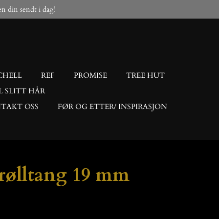
gen din sendt i dag!
CHELL
REF
PROMISE
TREE HUT
L SLITT HÅR
TAKT OSS
FØR OG ETTER/ INSPIRASJON
rølltang 19 mm