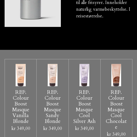
til alle frisyrer. Inneholder
naturlig varmebeskyttelse. I
reisestørrelse.
REF.
REF.
REF.
REF.
Colour
Colour
Colour
Colour
Boost
Boost
Boost
Boost
Masque
Masque
Masque
Masque
Vanilla
Sandy
Cool
Cool
Blonde
Blonde
Silver Ash
Chocolat
e
kr 349,00
kr 349,00
kr 349,00
kr 349,00