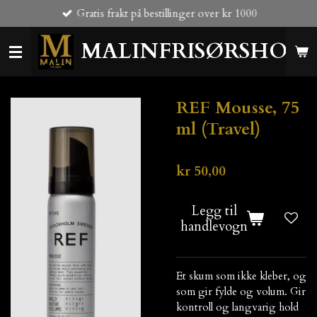
Gratis frakt på bestillinger over kr 1000
Gå
til
MALINFRISØRSHOP
hovedinnhold
REF Mousse, 75
ml (Travel)
kr 50,00
Legg til
handlevogn
Et skum som ikke kleber, og
som gir fylde og volum. Gir
kontroll og langvarig hold