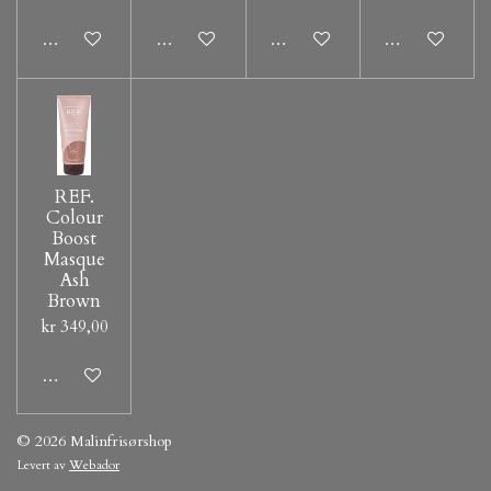
Legg til handlevogn
Legg til handlevogn
Legg til handlevogn
Legg til hand
REF.
Colour
Boost
Masque
Ash
Brown
kr 349,00
Legg til handlevogn
© 2026 Malinfrisørshop
Levert av
Webador