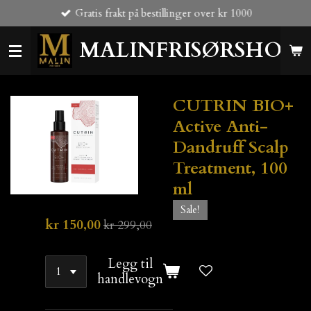
Gratis frakt på bestillinger over kr 1000
Gå
til
MALINFRISØRSHOP
hovedinnhold
CUTRIN BIO+
Active Anti-
Dandruff Scalp
Treatment, 100
ml
Sale!
kr 150,00
kr 299,00
Legg til
handlevogn