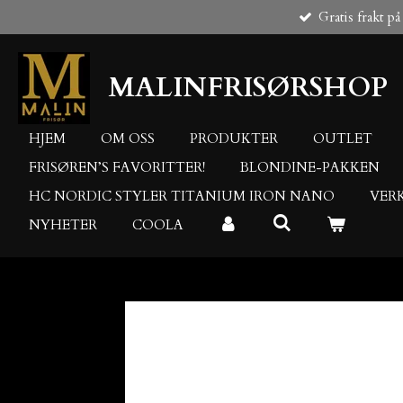
Gratis frakt på
Gå
til
hovedinnhold
MALINFRISØRSHOP
HJEM
OM OSS
PRODUKTER
OUTLET
FRISØREN’S FAVORITTER!
BLONDINE-PAKKEN
HC NORDIC STYLER TITANIUM IRON NANO
VER
NYHETER
COOLA