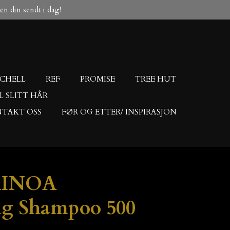
ngen din sendt i dag!
TCHELL
REF
PROMISE
TREE HUT
IL SLITT HÅR
TAKT OSS
FØR OG ETTER/ INSPIRASJON
AINOA
ng Shampoo 500