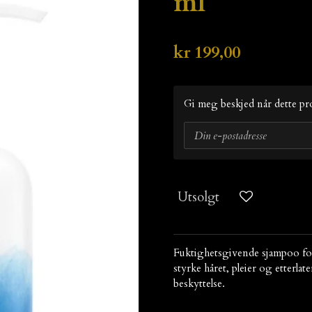
ml
kr 199,00
Gi meg beskjed når dette pro
Utsolgt
Fuktighetsgivende sjampoo for
styrke håret, pleier og etter
beskyttelse.