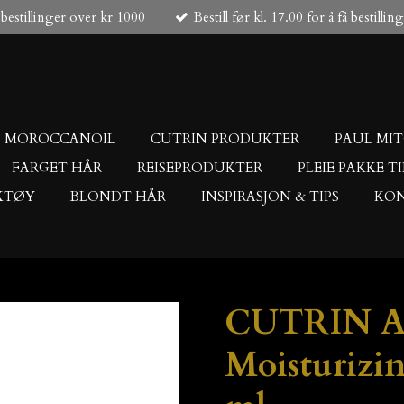
 bestillinger over kr 1000
Bestill før kl. 17.00 for å få bestilli
MOROCCANOIL
CUTRIN PRODUKTER
PAUL MI
FARGET HÅR
REISEPRODUKTER
PLEIE PAKKE T
KTØY
BLONDT HÅR
INSPIRASJON & TIPS
KON
CUTRIN 
Moisturizi