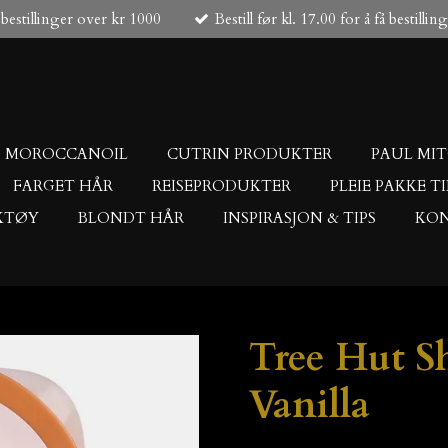
 bestillinger over kr 1000
Bestill før kl. 17.00 for å få bestilli
MOROCCANOIL
CUTRIN PRODUKTER
PAUL MI
FARGET HÅR
REISEPRODUKTER
PLEIE PAKKE T
KTØY
BLONDT HÅR
INSPIRASJON & TIPS
KON
Tree Hut S
Vanilla