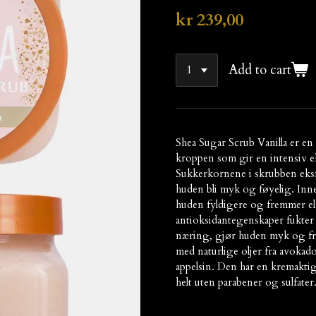
kr 239,00
Add to cart
Shea Sugar Scrub Vanilla er e
kroppen som gir en intensiv ek
Sukkerkornene i skrubben eksf
huden bli myk og føyelig. Inne
huden fyldigere og fremmer ela
antioksidantegenskaper fukter
næring, gjør huden myk og fre
med naturlige oljer fra avokado
appelsin. Den har en kremaktig
helt uten parabener og sulfater