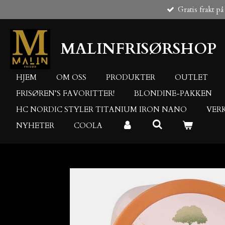
Gratis frakt på
Gå
til
hovedinnhold
MALINFRISØRSHOP
HJEM
OM OSS
PRODUKTER
OUTLET
FRISØREN’S FAVORITTER!
BLONDINE-PAKKEN
HC NORDIC STYLER TITANIUM IRON NANO
VER
NYHETER
COOLA