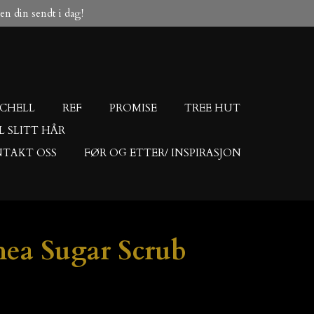
ngen din sendt i dag!
TCHELL
REF
PROMISE
TREE HUT
IL SLITT HÅR
TAKT OSS
FØR OG ETTER/ INSPIRASJON
hea Sugar Scrub