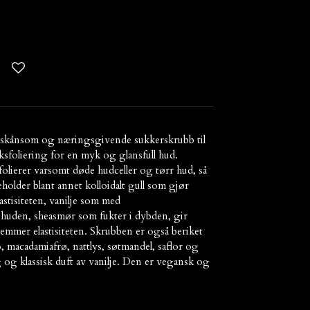
n skånsom og næringsgivende sukkerskrubb til
sfoliering for en myk og glansfull hud.
olierer varsomt døde hudceller og tørr hud, så
holder blant annet kolloidalt gull som gjør
stisiteten, vanilje som med
 huden, sheasmør som fukter i dybden, gir
mmer elastisiteten. Skrubben er også beriket
, macadamiafrø, nattlys, søtmandel, saflor og
 og klassisk duft av vanilje. Den er vegansk og
.