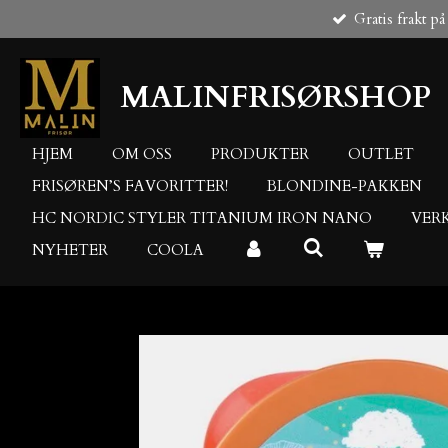
Gratis frakt på
Gå
til
hovedinnhold
MALINFRISØRSHOP
HJEM
OM OSS
PRODUKTER
OUTLET
FRISØREN’S FAVORITTER!
BLONDINE-PAKKEN
HC NORDIC STYLER TITANIUM IRON NANO
VER
NYHETER
COOLA