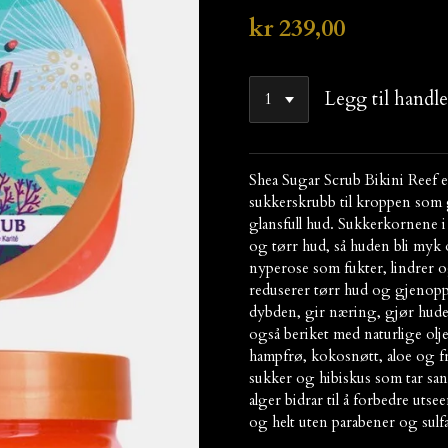
kr 239,00
Legg til handl
Shea Sugar Scrub Bikini Reef
sukkerskrubb til kroppen som 
glansfull hud. Sukkerkornene i
og tørr hud, så huden bli myk 
nyperose som fukter, lindrer og
reduserer tørr hud og gjenoppr
dybden, gir næring, gjør hude
også beriket med naturlige olje
hampfrø, kokosnøtt, aloe og fr
sukker og hibiskus som tar sa
alger bidrar til å forbedre uts
og helt uten parabener og sulfa