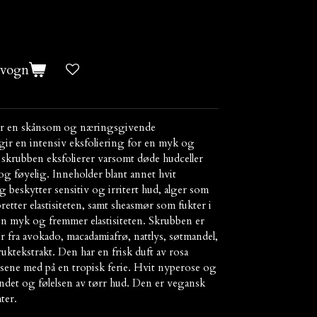
evogn
 er en skånsom og næringsgivende
gir en intensiv eksfoliering for en myk og
 skrubben eksfolierer varsomt døde hudceller
og føyelig. Inneholder blant annet hvit
 beskytter sensitiv og irritert hud, alger som
etter elastisiteten, samt sheasmør som fukter i
n myk og fremmer elastisiteten. Skrubben er
r fra avokado, macadamiafrø, nattlys, søtmandel,
uktekstrakt. Den har en frisk duft av rosa
nsene med på en tropisk ferie. Hvit nyperose og
eendet og følelsen av tørr hud. Den er vegansk
ter.