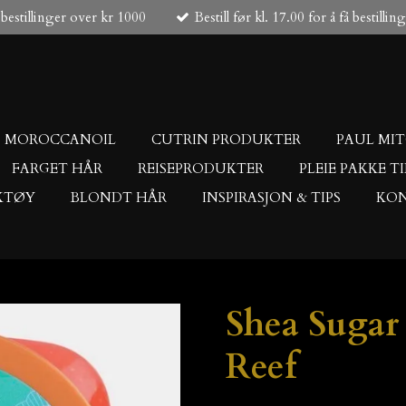
 bestillinger over kr 1000
Bestill før kl. 17.00 for å få bestilli
MOROCCANOIL
CUTRIN PRODUKTER
PAUL MI
FARGET HÅR
REISEPRODUKTER
PLEIE PAKKE T
KTØY
BLONDT HÅR
INSPIRASJON & TIPS
KON
Shea Sugar
Reef