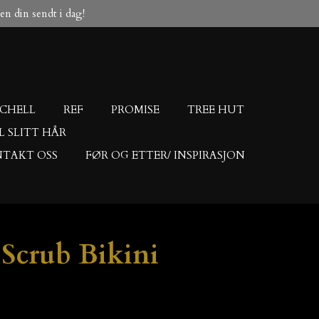
ngen din sendt i dag!
TCHELL
REF
PROMISE
TREE HUT
IL SLITT HÅR
TAKT OSS
FØR OG ETTER/ INSPIRASJON
 Scrub Bikini