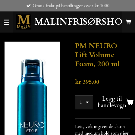
Gratis frakt på bestillinger over kr 1000
Gå
til
MALINFRISØRSHOP
hovedinnhold
PM NEURO
Lift Volume
Foam, 200 ml
kr 395,00
Legg til
handlevogn
Lett, volumgivende skum
med medium hold som gjør