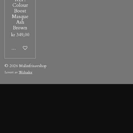
Colour
Boost
Masque
Ash
Brown
kr 349,00
Legg til handlevogn
© 2026 Malinfrisørshop
Levert av
Webador