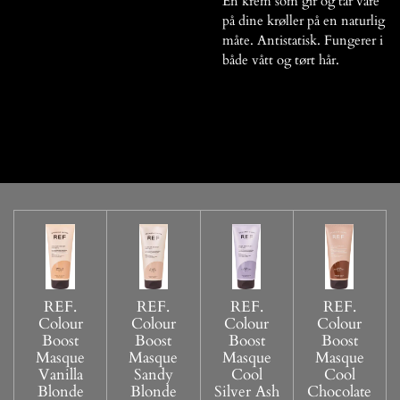
En krem som gir og tar vare
på dine krøller på en naturlig
måte. Antistatisk. Fungerer i
både vått og tørt hår.
REF.
REF.
REF.
REF.
Colour
Colour
Colour
Colour
Boost
Boost
Boost
Boost
Masque
Masque
Masque
Masque
Vanilla
Sandy
Cool
Cool
Blonde
Blonde
Silver Ash
Chocolate