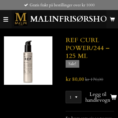
Gratis frakt på bestillinger over kr 1000
Gå
til
MALINFRISØRSHOP
hovedinnhold
REF CURL
POWER/244 –
125 ML
Sale!
kr 80,00
kr 170,00
Legg til
handlevogn