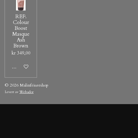
REF.
Colour
Boost
Masque
Ash
Brown
kr 349,00
Legg til handlevogn
© 2026 Malinfrisørshop
Levert av
Webador