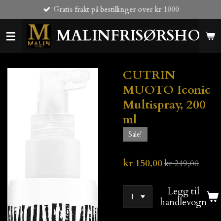
Gratis frakt på bestillinger over kr 1000
Gå
til
MALINFRISØRSHOP
hovedinnhold
CUTRIN
MUOTO Iconic
Multispray, 200
ml
Sale!
kr 150,00
kr 249,00
Legg til
handlevogn