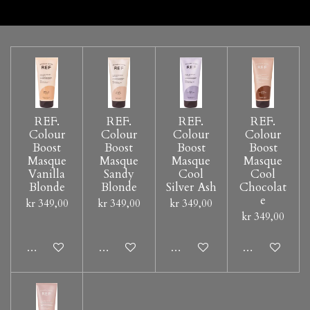
REF.
REF.
REF.
REF.
Colour
Colour
Colour
Colour
Boost
Boost
Boost
Boost
Masque
Masque
Masque
Masque
Vanilla
Sandy
Cool
Cool
Blonde
Blonde
Silver Ash
Chocolat
e
kr 349,00
kr 349,00
kr 349,00
kr 349,00
Legg til handlevogn
Legg til handlevogn
Legg til handlevogn
Legg til hand