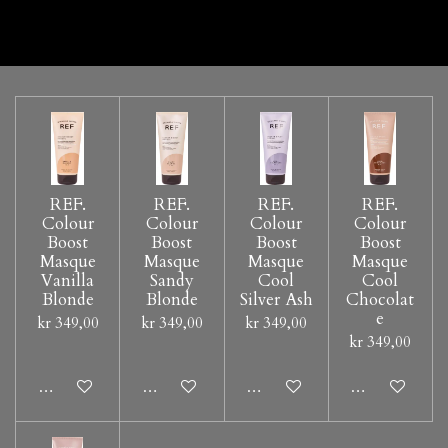
REF.
REF.
REF.
REF.
Colour
Colour
Colour
Colour
Boost
Boost
Boost
Boost
Masque
Masque
Masque
Masque
Vanilla
Sandy
Cool
Cool
Blonde
Blonde
Silver Ash
Chocolat
e
kr 349,00
kr 349,00
kr 349,00
kr 349,00
Legg til handlevogn
Legg til handlevogn
Legg til handlevogn
Legg til hand