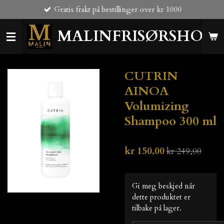
Gratis frakt på bestillinger over kr 1000
Gå
til
MALINFRISØRSHOP
hovedinnhold
CUTRIN
AINOA
Volumizing
Shampoo 300 ml
kr 150,00
kr 249,00
Gi meg beskjed når
dette produktet er
tilbake på lager.