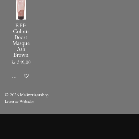
REF.
Colour
Boost
Masque
Ash
Brown
kr 349,00
Legg til handlevogn
© 2026 Malinfrisørshop
Levert av
Webador