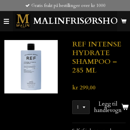
Gratis frakt på bestillinger over kr 1000
Gå
til
MALINFRISØRSHOP
hovedinnhold
REF INTENSE
HYDRATE
SHAMPOO –
285 ML
kr 299,00
Legg til
handlevogn