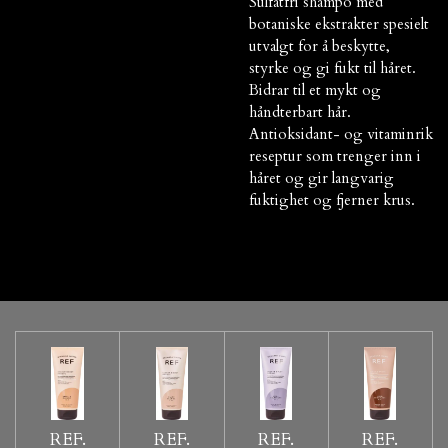
Sulfatfri shampo med
botaniske ekstrakter spesielt
utvalgt for å beskytte,
styrke og gi fukt til håret.
Bidrar til et mykt og
håndterbart hår.
Antioksidant- og vitaminrik
reseptur som trenger inn i
håret og gir langvarig
fuktighet og fjerner krus.
REF.
REF.
REF.
REF.