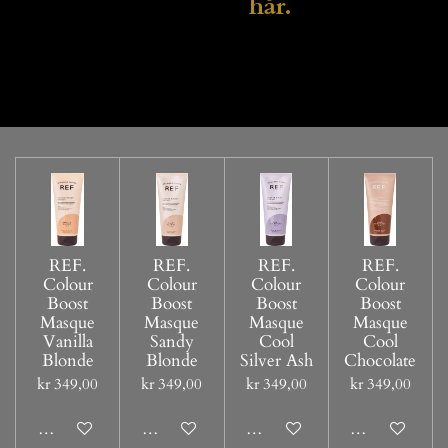
hår.
REF.
REF.
REF.
REF.
Colour
Colour
Colour
Colour
Boost
Boost
Boost
Boost
Masque
Masque
Masque
Masque
Vanilla
Sandy
Cool
Cool
Blonde
Blonde
Silver Ash
Chocolate
kr 349,00
kr 349,00
kr 349,00
kr 349,00
Legg til handlevogn
Legg til handlevogn
Legg til handlevogn
Legg til handl