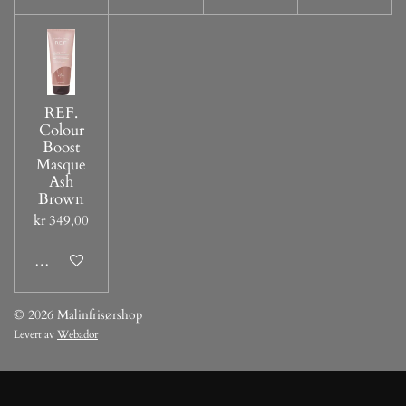
REF.
Colour
Boost
Masque
Ash
Brown
kr 349,00
Legg til handlevogn
© 2026 Malinfrisørshop
Levert av
Webador