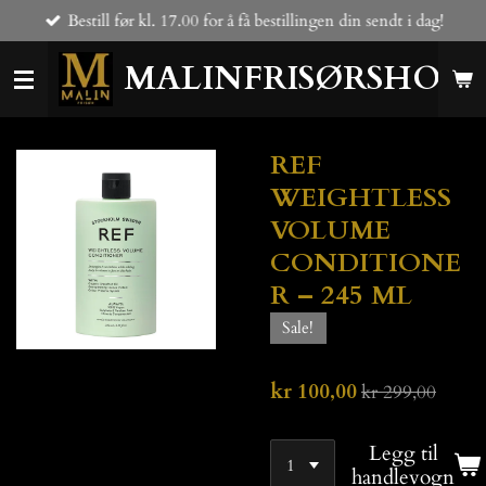
Bestill før kl. 17.00 for å få bestillingen din sendt i dag!
Gå
til
MALINFRISØRSHOP
hovedinnhold
REF
WEIGHTLESS
VOLUME
CONDITIONE
R – 245 ML
Sale!
kr 100,00
kr 299,00
Legg til
handlevogn