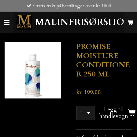
Gratis frakt på bestillinger over kr 1000
Gå
til
MALINFRISØRSHOP
hovedinnhold
PROMISE
MOISTURE
CONDITIONE
R 250 ML
kr 199,00
Legg til
handlevogn