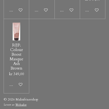
Legg til handlevogn
Legg til handlevogn
Legg til handlevogn
Legg til hand
REF.
Colour
Boost
Masque
Ash
Brown
kr 349,00
Legg til handlevogn
© 2026 Malinfrisørshop
Levert av
Webador