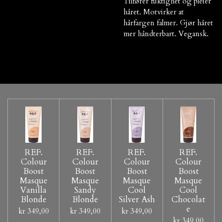
Tilfører fuktighet og pleier
håret. Motvirker at
hårfargen falmer. Gjør håret
mer håndterbart. Vegansk.
REF.
REF.
REF.
REF.
Colour
Colour
Colour
Colour
Boost
Boost
Boost
Boost
Masque
Masque
Masque
Masque
Vanilla
Sandy
Cool
Cool
Blonde
Blonde
Silver Ash
Chocolat
e
kr 349,00
kr 349,00
kr 349,00
kr 349,00