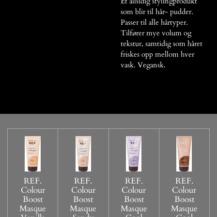
Et allsidig stylingprodukt
som blir til hår- pudder.
Passer til alle hårtyper.
Tilfører mye volum og
tekstur, samtidig som håret
friskes opp mellom hver
vask. Vegansk.
REF.
REF.
REF.
REF.
Colour
Colour
Colour
Colour
Boost
Boost
Boost
Boost
Masque
Masque
Masque
Masque