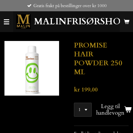
Gratis frakt på bestillinger over kr 1000
Gå
til
MALINFRISØRSHOP
hovedinnhold
PROMISE
HAIR
POWDER 250
ML
kr 199,00
Legg til
handlevogn